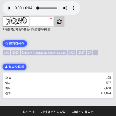
자동등록방지 숫자를 순서대로 입력하세요.
인기검색어
web
2025
httpswww.instagram.comel_gerund
2026
2027
27
--
접속자집계
오늘
108
어제
527
최대
2,658
전체
411,824
회사소개
개인정보처리방침
서비스이용약관