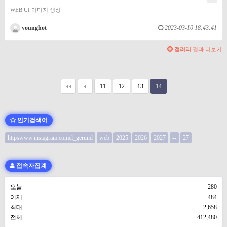
WEB UI 이미지 생성
younghot
2023-03-10 18:43:41
갤러리
결과 더보기
11
12
13
14
인기검색어
httpswww.instagram.comel_gerund
web
2025
2026
2027
--
27
접속자집계
오늘
280
어제
484
최대
2,658
전체
412,480