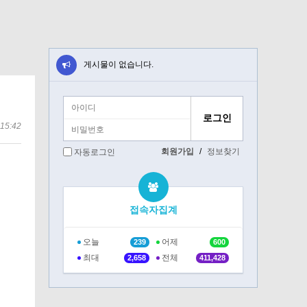
게시물이 없습니다.
15:42
회원가입
/
정보찾기
자동로그인
접속자집계
오늘
어제
239
600
최대
전체
2,658
411,428