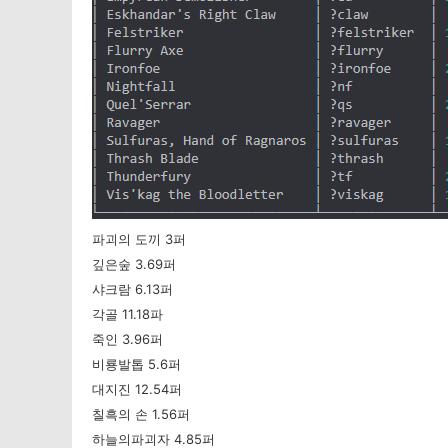
파괴의 도끼 3퍼
깊은숲 3.69퍼
샤크람 6.13퍼
각골 11.18파
죽인 3.96퍼
비룡발톱 5.6퍼
대지진 12.54퍼
칠흑의 손 1.56퍼
하늘의파괴자 4.85퍼