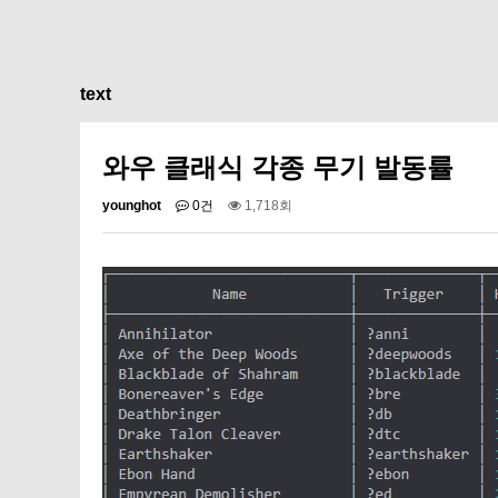
text
와우 클래식 각종 무기 발동률
younghot
0건
1,718회