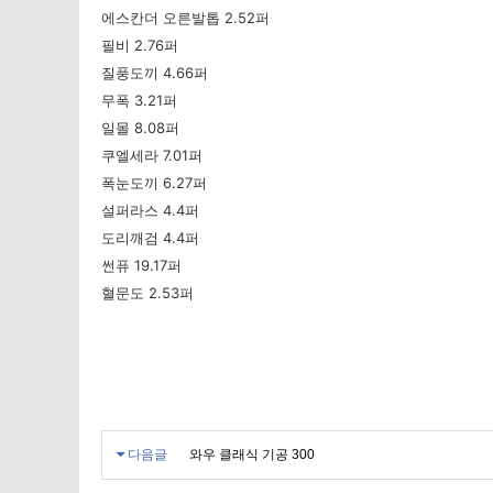
에스칸더 오른발톱 2.52퍼
필비 2.76퍼
질풍도끼 4.66퍼
무폭 3.21퍼
일몰 8.08퍼
쿠엘세라 7.01퍼
폭눈도끼 6.27퍼
설퍼라스 4.4퍼
도리깨검 4.4퍼
썬퓨 19.17퍼
혈문도 2.53퍼
다음글
와우 클래식 기공 300